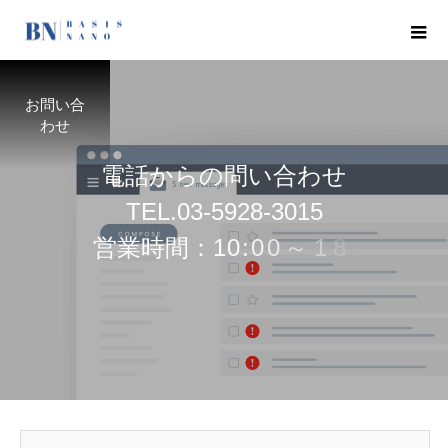
お問い合
わせ
電
話
か
ら
の
問
い
合
わ
せ
T
E
L
.
0
3
-
5
9
2
8
-
3
0
1
5
営
業
時
間
：
1
0
:
0
0
～
1
8
:
0